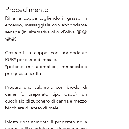
Procedimento
Rifila la coppa togliendo il grasso in 
eccesso, massaggiala con abbondante 
senape (in alternativa olio d’oliva 😡😡
😡😡).
Cospargi la coppa con abbondante 
RUB* per carne di maiale.
*potente mix aromatico, immancabile 
per questa ricetta
Prepara una salamoia con brodo di 
carne (o preparato tipo dado), un 
cucchiaio di zucchero di canna e mezzo 
bicchiere di aceto di mele.
Inietta ripetutamente il preparato nella 
coppa, utilizzandolo una siringa per uso 